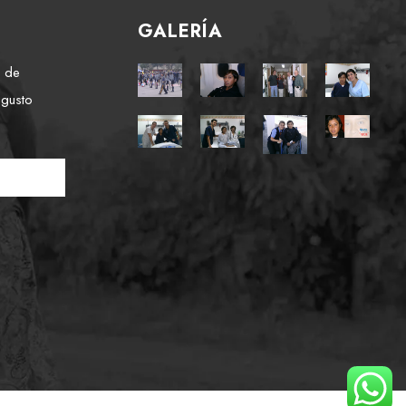
GALERÍA
e de
 gusto