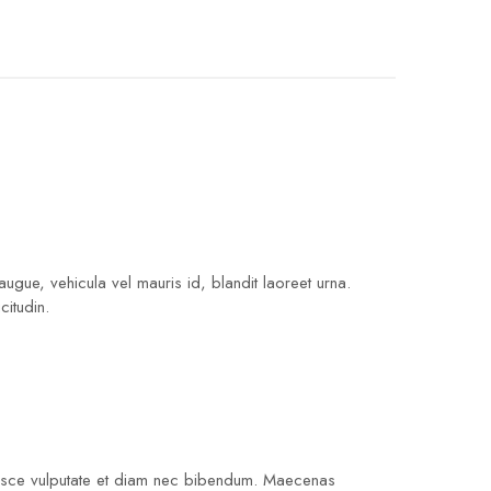
ugue, vehicula vel mauris id, blandit laoreet urna.
citudin.
t. Fusce vulputate et diam nec bibendum. Maecenas