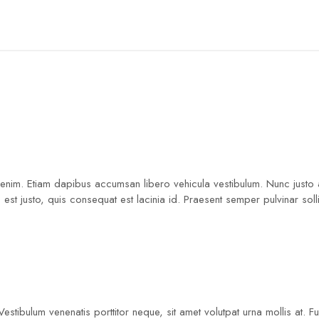
a enim. Etiam dapibus accumsan libero vehicula vestibulum. Nunc justo a
est justo, quis consequat est lacinia id. Praesent semper pulvinar solli
 Vestibulum venenatis porttitor neque, sit amet volutpat urna mollis a