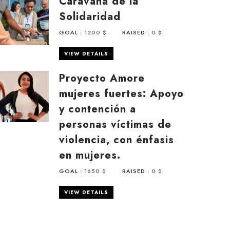
Caravana de la
Solidaridad
GOAL :
1200 $
RAISED :
0 $
VIEW DETAILS
Proyecto Amore
mujeres fuertes: Apoyo
y contención a
personas víctimas de
violencia, con énfasis
en mujeres.
GOAL :
1650 $
RAISED :
0 $
VIEW DETAILS