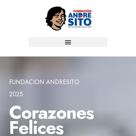
F
U
N
D
A
C
I
Ó
N
A
N
D
R
E
S
I
T
O
2
0
2
5
C
o
r
a
z
o
n
e
s
F
e
l
i
c
e
s