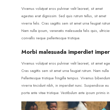
Vivamus volutpat eros pulvinar velit laoreet, sit amet
egestas erat dignissim. Sed quis rutrum tellus, sit amet
viverra felis. Cras sagittis sem sit amet urna feugiat rutru
Nam nulla ipsum, venenatis malesuada felis quis, ultricie
convallis neque pellentesque tristique.
Morbi malesuada imperdiet imper
Vivamus volutpat eros pulvinar velit laoreet, sit amet eges
Cras sagittis sem sit amet urna feugiat rutrum. Nam nulla 
Pellentesque tristique fringilla tempus. Vivamus bibendu
viverra tincidunt nibh, in imperdiet nunc. Suspendisse e
porta ante vitae tristique. Vestibulum ante ipsum primis in