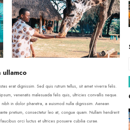
a ullamco
tas erat dignissim. Sed quis rutrum tellus, sit amet viverra felis.
ipsum, venenatis malesuada felis quis, ultricies convallis neque.
m nibh in dolor pharetra, a euismod nulla dignissim. Aenean
u ante pretium, consectetur leo at, congue quam. Nullam hendrerit
 faucibus orci luctus et ultrices posuere cubilia curae.