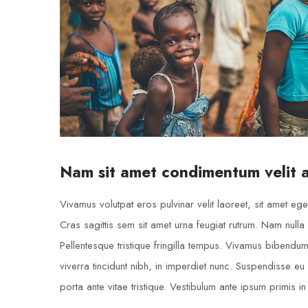
Nam sit amet condimentum velit 
Vivamus volutpat eros pulvinar velit laoreet, sit amet eges
Cras sagittis sem sit amet urna feugiat rutrum. Nam nulla 
Pellentesque tristique fringilla tempus. Vivamus bibendu
viverra tincidunt nibh, in imperdiet nunc. Suspendisse e
porta ante vitae tristique. Vestibulum ante ipsum primis in