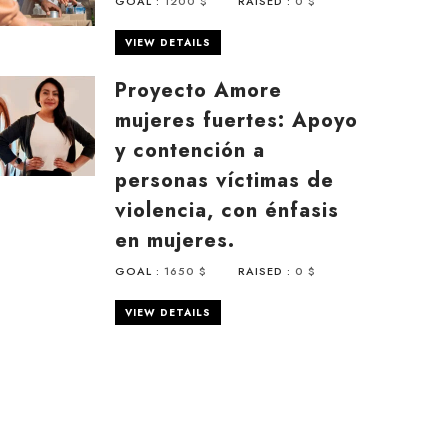
GOAL :
1200 $
RAISED :
0 $
VIEW DETAILS
Proyecto Amore
mujeres fuertes: Apoyo
y contención a
personas víctimas de
violencia, con énfasis
en mujeres.
GOAL :
1650 $
RAISED :
0 $
VIEW DETAILS