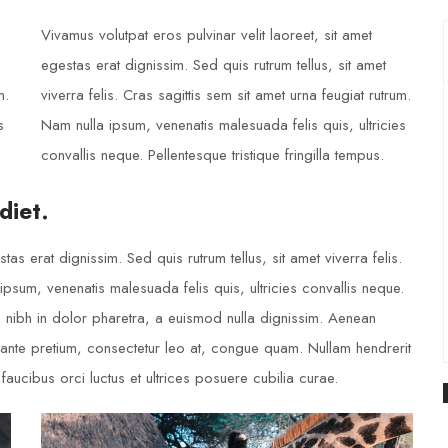
Vivamus volutpat eros pulvinar velit laoreet, sit amet
egestas erat dignissim. Sed quis rutrum tellus, sit amet
m.
viverra felis. Cras sagittis sem sit amet urna feugiat rutrum.
s
Nam nulla ipsum, venenatis malesuada felis quis, ultricies
convallis neque. Pellentesque tristique fringilla tempus.
diet.
tas erat dignissim. Sed quis rutrum tellus, sit amet viverra felis.
ipsum, venenatis malesuada felis quis, ultricies convallis neque.
m nibh in dolor pharetra, a euismod nulla dignissim. Aenean
u ante pretium, consectetur leo at, congue quam. Nullam hendrerit
 faucibus orci luctus et ultrices posuere cubilia curae.