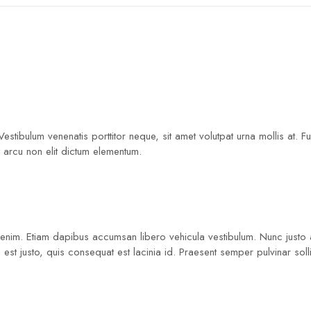
 Vestibulum venenatis porttitor neque, sit amet volutpat urna mollis a
 arcu non elit dictum elementum.
a enim. Etiam dapibus accumsan libero vehicula vestibulum. Nunc justo a
est justo, quis consequat est lacinia id. Praesent semper pulvinar solli