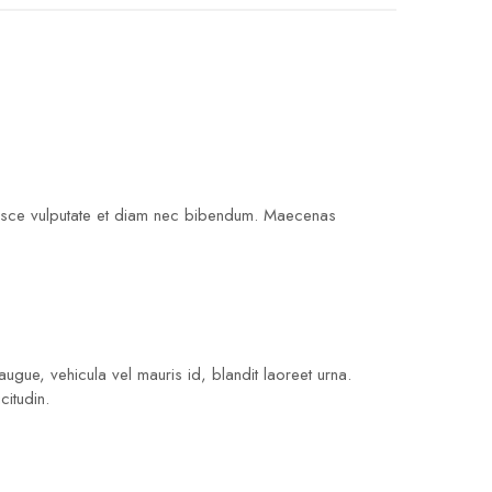
t. Fusce vulputate et diam nec bibendum. Maecenas
ugue, vehicula vel mauris id, blandit laoreet urna.
citudin.