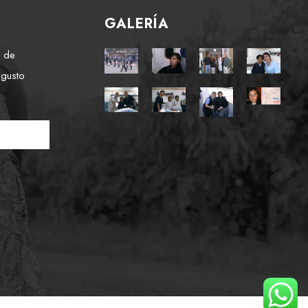
GALERÍA
e de
 gusto