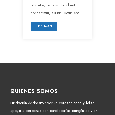
pharetra, risus ac hendrerit
consectetur, elit nisl luctus est.
LEE MAS
QUIENES SOMOS
Fundación Andresito "por un corazón sano y feliz",
apoyo a personas con cardiopatías congénitas y en