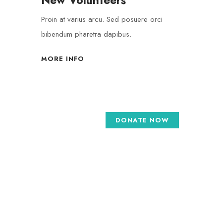
New Volunteers
Proin at varius arcu. Sed posuere orci
bibendum pharetra dapibus.
MORE INFO
DONATE NOW
GALERÍA
e de