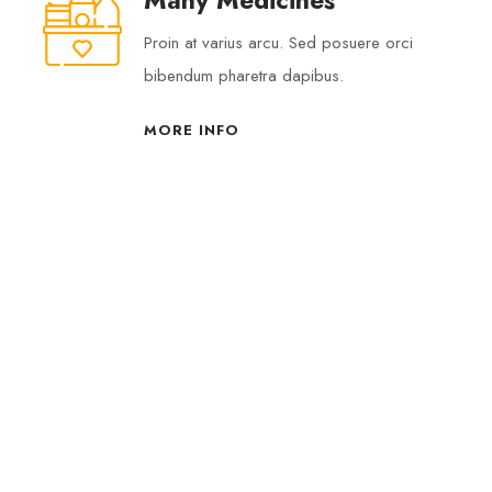
Many Medicines
Proin at varius arcu. Sed posuere orci
bibendum pharetra dapibus.
MORE INFO
p plan for you
ACTOS
SUSCRÍBETE
déjanos tu correo y se part