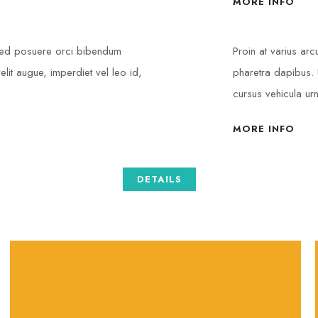
MORE INFO
 Sed posuere orci bibendum
Proin at varius ar
elit augue, imperdiet vel leo id,
pharetra dapibus. U
cursus vehicula ur
MORE INFO
DETAILS