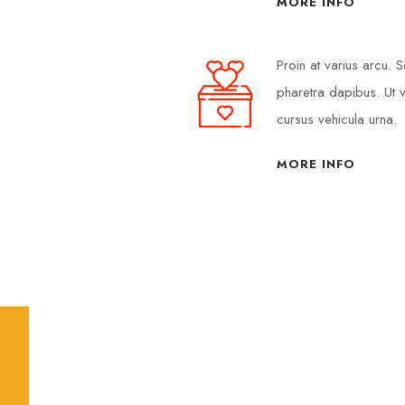
MORE INFO
Proin at varius arcu.
pharetra dapibus. Ut v
cursus vehicula urna.
MORE INFO
ABOGADA
Janet Torres
Abogada – Directora y Fundadora de la