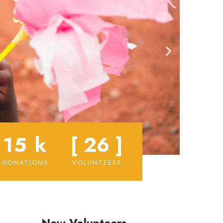
15
 k
[ 
26
 ]
DONATIONS
VOLUNTEERS