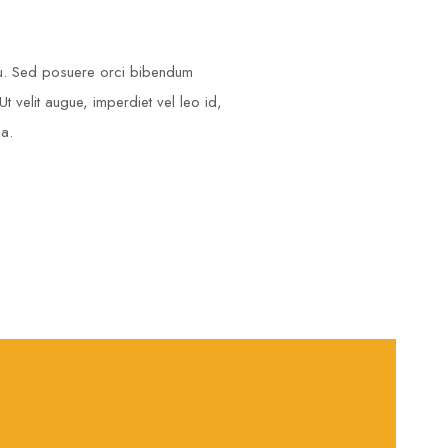
cu. Sed posuere orci bibendum
t velit augue, imperdiet vel leo id,
na.
M