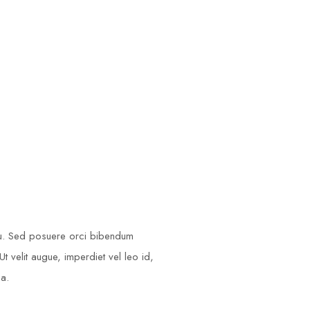
Christina Lewis
COORDINATOR
cu. Sed posuere orci bibendum
t velit augue, imperdiet vel leo id,
na.