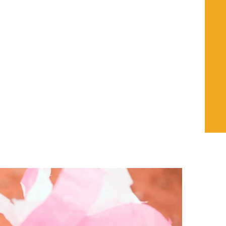
Desde la convicción de que la educación
transforma realidades, Alejandra trabaja
para promover una cultura de paz, sin
violencia, con equidad y respeto a la
diversidad, aportando análisis político-
social y estrategias de impacto
comunitario.