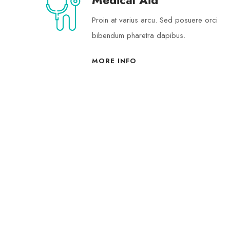
Medical Aid
Proin at varius arcu. Sed posuere orci
bibendum pharetra dapibus.
MORE INFO
Choose the perfect hel
QUIENES SOMOS
CONT
Fundación Andresito "por un corazón