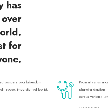
y has
 over
orld.
t for
Phoebe Allen
yone.
ORGANIZER
 Sed posuere orci bibendum
Proin at varius ar
elit augue, imperdiet vel leo id,
pharetra dapibus. U
cursus vehicula ur