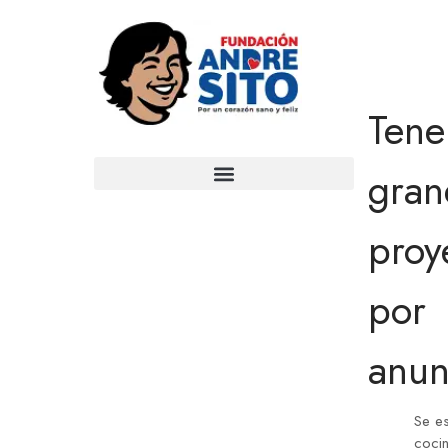
Ten
gran
proy
por
anun
Se es
coci