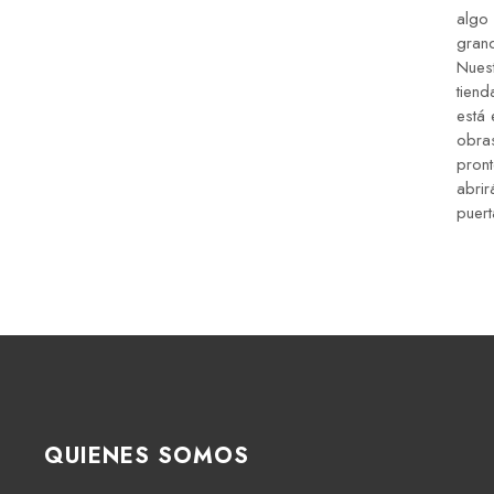
algo
gran
Nues
tiend
está 
obra
pron
abrir
puert
QUIENES SOMOS