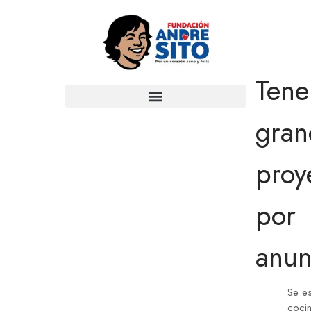
Ten
gran
proy
por
anun
Se es
coci