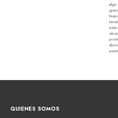
algo
gran
Nues
tiend
está 
obra
pron
abrir
puert
QUIENES SOMOS