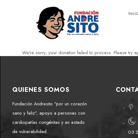
Inici
We're sorry, your donation failed to process. Please try ag
QUIENES SOMOS
CONT
Fundación Andresito "por un corazón
sano y feliz", apoyo a personas con
cardiopatías congénitas y en estado
de vulnerabilidad.
03 