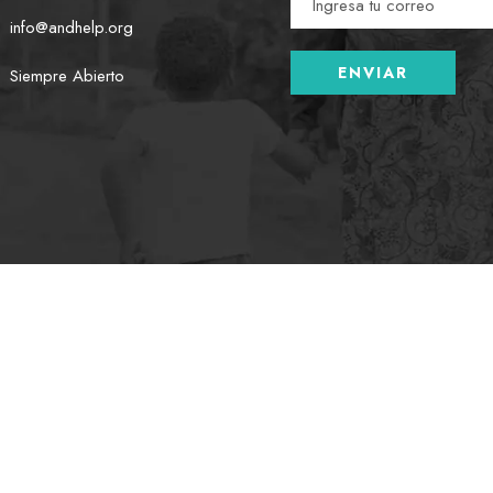
info@andhelp.org
Siempre Abierto