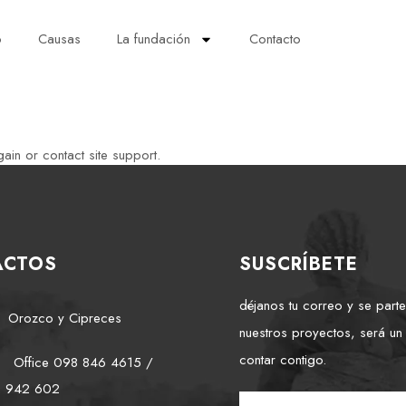
o
Causas
La fundación
Contacto
ain or contact site support.
ACTOS
SUSCRÍBETE
déjanos tu correo y se part
Orozco y Cipreces
nuestros proyectos, será un
contar contigo.
Office 098 846 4615 /
2 942 602