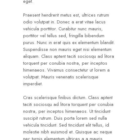
eget.
Praesent hendrerit metus est, ultrices rutrum
odio volutpat in. Donec a erat vitae lacus
vehicula porttitor. Curabitur nunc mauris,
porttitor vel tellus sed, fringilla bibendum
purus. Nunc in erat quis ex elementum blandit.
Suspendisse non mauris eget nisi elementum
aliquam. Class aptent taciti sociosqu ad litora
torquent per conubia nostra, per inceptos
himenaeos. Vivamus consectetur ut lorem a
volutpat. Mauris venenatis scelerisque
imperdiet.
Cras scelerisque finibus dictum. Class aptent
taciti sociosqu ad litora torquent per conubia
nostra, per inceptos himenaeos. Ut tincidunt
suscipit rutrum. Duis porta lorem sed nulla
vehicula tincidunt. Sed tincidunt elit tellus, id
molestie nibh euismod et. Quisque ac neque
nec turpis elementum ultrices a a mauris.