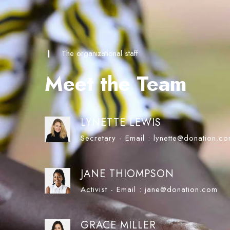
The organizational staff
Meet the Team
LYNETTE LEWIS
Secretary - Email : lynette@donation.c
JANE THIOMPSON
Activist - Email : jane@donation.com
GRACE MILLER