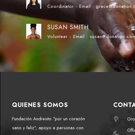
Coordinator - Email : grace@donation
SUSAN SMITH
Volunteer - Email : susan@donation.co
QUIENES SOMOS
CONT
Fundación Andresito "por un corazón
Oro
sano y feliz", apoyo a personas con
Off