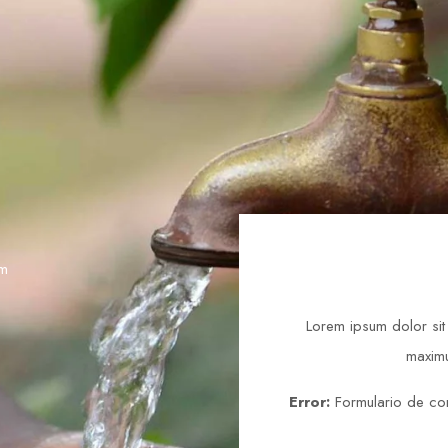
om
Lorem ipsum dolor sit 
maximu
Error:
Formulario de con