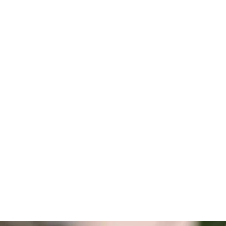
Support
Help Us
Lorem ipsum dolor