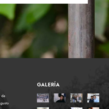
GALERÍA
e de
 gusto