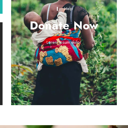
Help
Donate Now
Lorem ipsum dolor