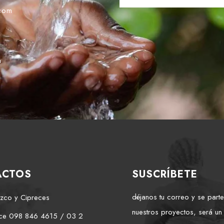
.com
m
ACTOS
SUSCRÍBETE
déjanos tu correo y se part
zco y Cipreces
nuestros proyectos, será un
ice 098 846 4615 / 03 2