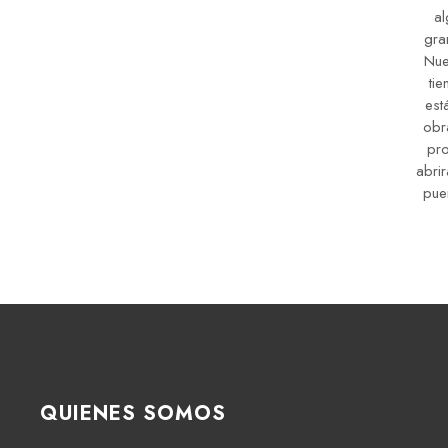
al
gra
Nue
tie
est
obr
pro
abrir
puer
QUIENES SOMOS