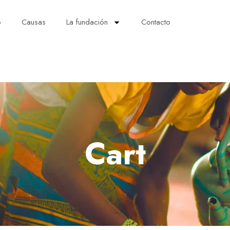
o
Causas
La fundación
Contacto
Cart